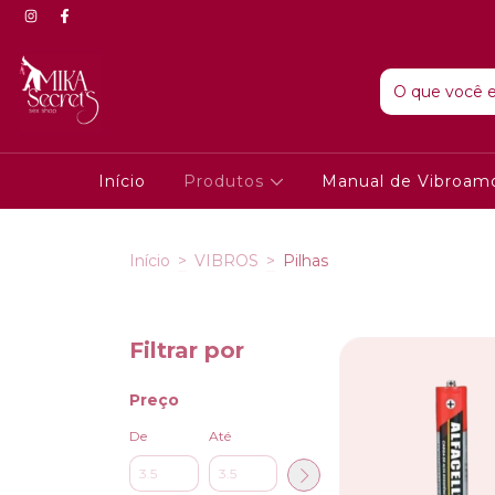
Início
Produtos
Manual de Vibroam
Início
>
VIBROS
>
Pilhas
Filtrar por
Preço
De
Até