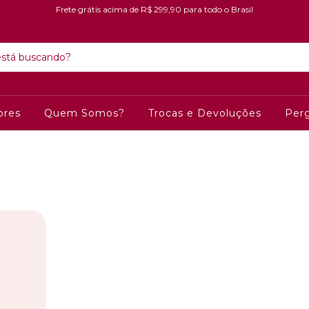
Frete grátis acima de R$ 299,90 para todo o Brasil
ores
Quem Somos?
Trocas e Devoluções
Per