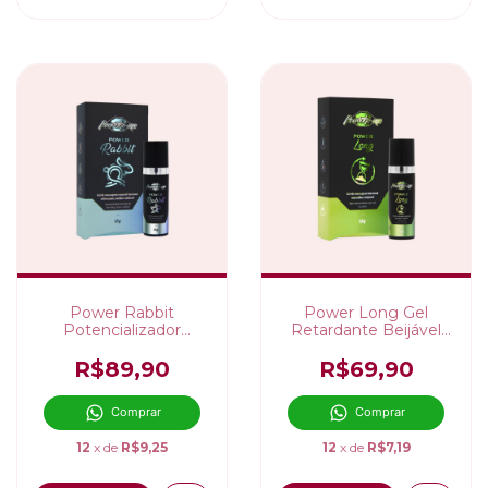
Power Rabbit
Power Long Gel
Potencializador
Retardante Beijável
Masculino 15G
15G
R$89,90
R$69,90
Comprar
Comprar
12
x de
R$9,25
12
x de
R$7,19