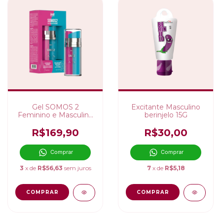
Gel SOMOS 2
Excitante Masculino
Feminino e Masculino
berinjelo 15G
Potencializador 2 em 1
Intt
R$169,90
R$30,00
Comprar
Comprar
3
x de
R$56,63
sem juros
7
x de
R$5,18