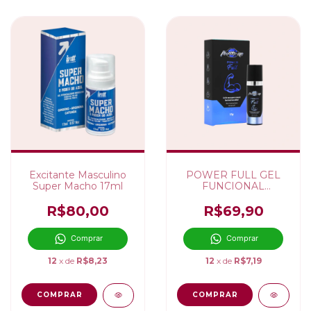
Excitante Masculino
POWER FULL GEL
Super Macho 17ml
FUNCIONAL
MASCULINO 15G
R$80,00
R$69,90
Comprar
Comprar
12
x de
R$8,23
12
x de
R$7,19