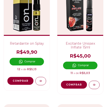
Retardante on Splay
Excitante Unissex
Inflate 15ml
R$49,90
R$45,00
Comprar
Comprar
12
x de
R$5,13
11
x de
R$5,03