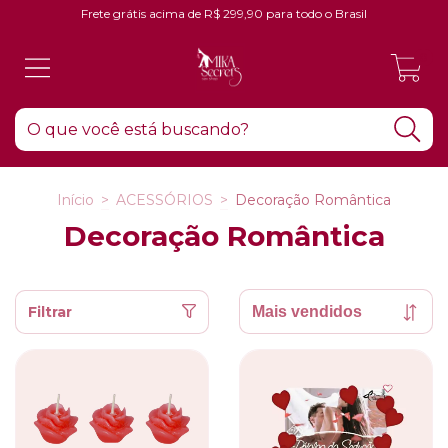
Frete grátis acima de R$ 299,90 para todo o Brasil
0
Início
>
ACESSÓRIOS
>
Decoração Romântica
Decoração Romântica
Filtrar