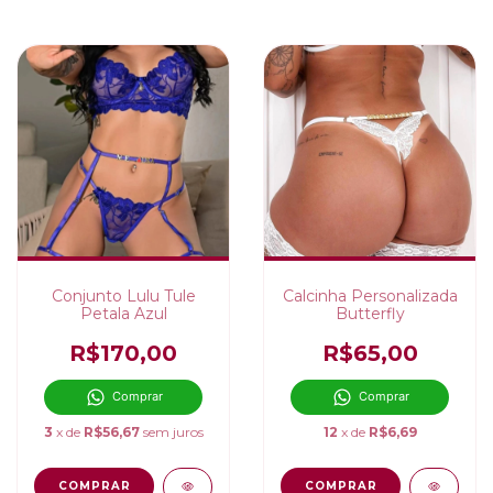
Conjunto Lulu Tule
Calcinha Personalizada
Petala Azul
Butterfly
R$170,00
R$65,00
Comprar
Comprar
3
x de
R$56,67
sem juros
12
x de
R$6,69
COMPRAR
COMPRAR