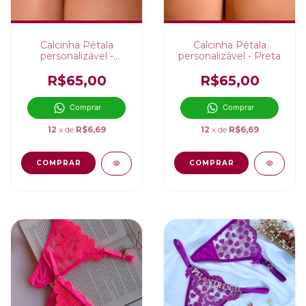
Calcinha Pétala
Calcinha Pétala
personalizável -
personalizável - Preta
Vermelha
R$65,00
R$65,00
Comprar
Comprar
12
x de
R$6,69
12
x de
R$6,69