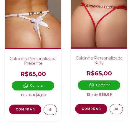
Calcinha Personalizada
Calcinha Personalizada
Katy
Presente
R$65,00
R$65,00
Comprar
Comprar
12
x de
R$6,69
12
x de
R$6,69
COMPRAR
COMPRAR