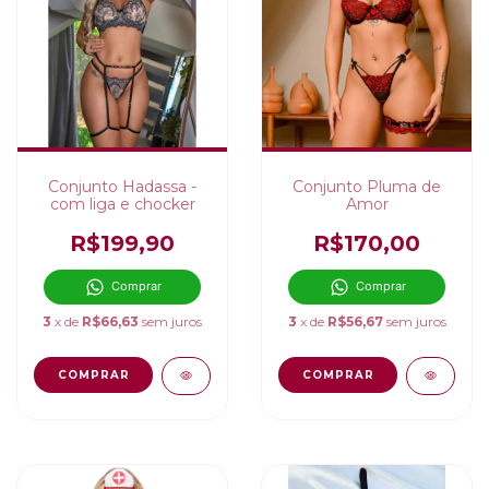
Conjunto Hadassa -
Conjunto Pluma de
com liga e chocker
Amor
R$199,90
R$170,00
Comprar
Comprar
3
x de
R$66,63
sem juros
3
x de
R$56,67
sem juros
COMPRAR
COMPRAR