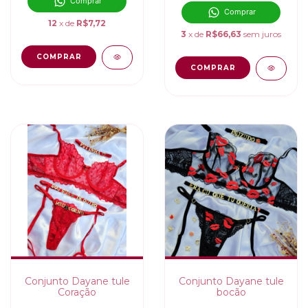
Comprar
Comprar
12
x de
R$7,72
3
x de
R$66,63
sem juros
COMPRAR
COMPRAR
Conjunto Dayane tule
Conjunto Dayane tule
Coração
bocão